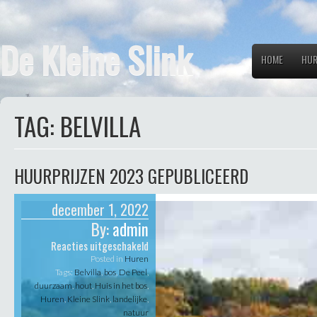
De Kleine Slink
HOME
HUR
TAG:
BELVILLA
HUURPRIJZEN 2023 GEPUBLICEERD
december 1, 2022
By:
admin
voor
Reacties uitgeschakeld
Huurprijzen
Posted in
Huren
2023
Tags:
Belvilla
,
bos
,
De Peel
,
gepubliceerd
duurzaam
,
hout
,
Huis in het bos
,
Huren
,
Kleine Slink
,
landelijke
,
natuur