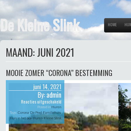
De Kleine Slink
HOME
HUR
MAAND:
JUNI 2021
MOOIE ZOMER “CORONA” BESTEMMING
juni 14, 2021
By:
admin
voor
Reacties uitgeschakeld
Mooie
Posted in
Huren
zomer
Tags:
Corona
,
De Peel
,
Familiehuis
,
“Corona”
Huis in het bos
,
Huren
,
Kleine Slink
bestemming