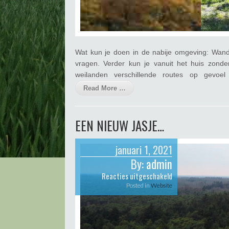
Wat kun je doen in de nabije omgeving: Wande
vragen. Verder kun je vanuit het huis zond
weilanden verschillende routes op gevoe
Read More …
EEN NIEUW JASJE…
januari 1, 2021
By:
admin
voor
Reacties uitgeschakeld
Een
Posted in
Website
nieuw
jasje…