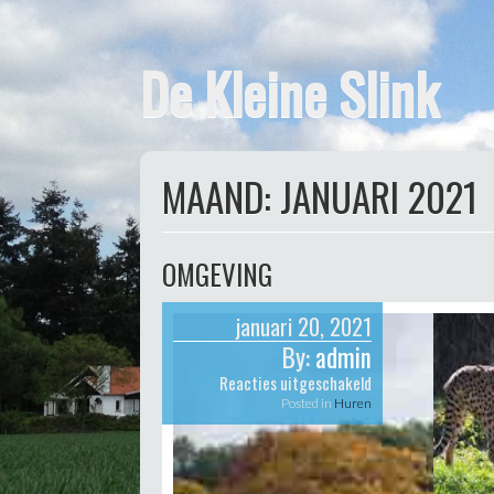
De Kleine Slink
MAAND:
JANUARI 2021
OMGEVING
januari 20, 2021
By:
admin
voor
Reacties uitgeschakeld
Omgeving
Posted in
Huren