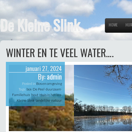
De Kleine Slink
HOME
HUR
WINTER EN TE VEEL WATER….
januari 27, 2024
By:
admin
Posted in
Bos en omgeving
Tags:
bos
,
De Peel
,
duurzaam
,
Familiehuis
,
hout
,
Huis in het bos
,
Kleine Slink
,
landelijke
,
natuur