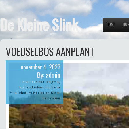
De Kleine Slink
HOME
HUR
VOEDSELBOS AANPLANT
november 4, 2023
By:
admin
Posted in
Bos en omgeving
Tags:
bos
,
De Peel
,
duurzaam
,
Familiehuis
,
Huis in het bos
,
Kleine
Slink
,
natuur